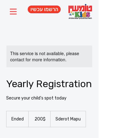
הרשמו עכשיו
This service is not available, please
contact for more information.
Yearly Registration
Secure your child's spot today
200
דולר
Ended
E
‏200 ‏$
Sderot Mapu
אמריקאי
n
d
e