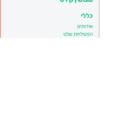
כללי
אודותינו
הפעילויות שלנו
מסמכים חשובים
תקנון ותנאי שימוש באתר
הצהרת נגישות
צור קשר
פייסבוק
טופס יצירת קשר