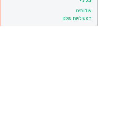
כללי
אודותינו
הפעילויות שלנו
מסמכים חשובים
תקנון ותנאי שימוש באתר
הצהרת נגישות
צור קשר
פייסבוק
טופס יצירת קשר
זמינים גם באימייל
עדכון אמצעי תשלום
טומשין עושים חינוך אחרת בע"מ(חל"צ) | כל הזכויות