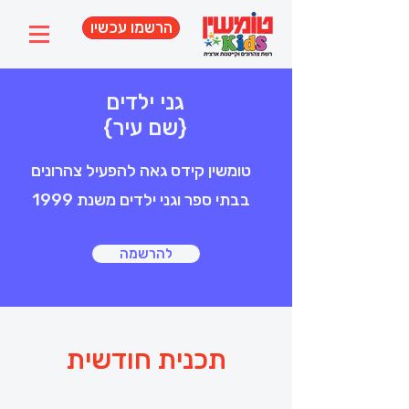
הרשמו עכשיו
גני ילדים
{שם עיר}
טומשין קידס גאה להפעיל צהרונים
בבתי ספר וגני ילדים משנת 1999
להרשמה
תכנית חודשית