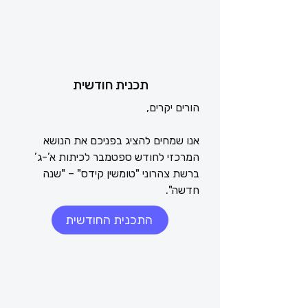
תכנית חודשית
אנו שמחים להציג בפניכם את הנושא 
המרכזי לחודש ספטמבר לכיתות א’-ג’ 
ברשת צהרוני "טומשין קידס" – "שנה 
התכנית החודשית
בחודש זה נעסוק בנושא ההתחלות 
החדשות, נלמד על מנהגי ראש השנה, 
נכין אגרות ברכה יצירתיות, ונשוחח על 
ציפיותינו מהשנה שבפתח והתקוות שאנו 