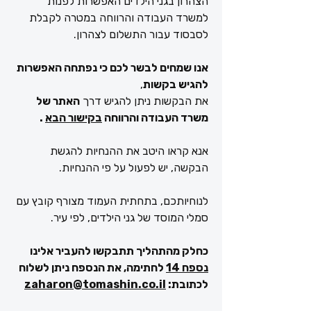
הצהרון בגני הילדים האפשרות לפנות
למשרד העבודה והרווחה במטרה לקבלת
לסבסוד עבור התשלום לצהרון.
אנו שמחים לבשר לכם כי נפתחה האפשרות
להגיש בקשות
,
את הבקשות ניתן להגיש דרך
האתר של
משרד העבודה והרווחה
בקישור הבא
.
אנא קראו היטב את ההנחיות להגשת
הבקשה, יש לפעול על פי ההנחיות.
לנוחיותכם, בתחתית העמוד מצורף קובץ עם
סמלי המוסד של גני הילדים, לפי עיר.
כחלק מהתהליך תתבקשו להעביר אלינו
נספח 14
לחתימה, את הנספח ניתן לשלוח
לכתובת:
zaharon@tomashin.co.il