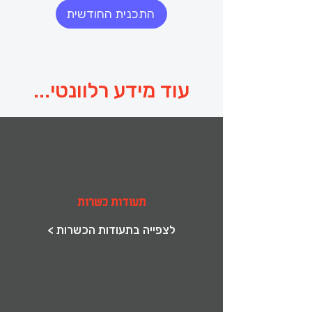
השיח על זיכרונות הילדות שצרובים בלב, 
התכנית החודשית
נחשוב כיצד כל אחד שומע ומייצר 
"מוזיקה פנימית" משלו, ונחקור יחד את 
יום השלום העולמי - יום המזמין את כלל 
המדינות והעמים לכבד אחד את השני, 
להתאחד סביב ערכים של סובלנות, כבוד 
נעודד את הילדים להאמין בעצמם, לספר 
עוד מידע רלוונטי...
את סיפורם בקול, לגלות באילו רגעים הם 
פורחים, ומה הופך כל מבט לעולם שלם 
ומיוחד. דרך משחק, כתיבה, יצירה ודמיון, 
מוזמנים לצעוד איתנו קדימה לעבר שנה 
נחזק את תחושת הביטחון שלהם, את 
השייכות והגאווה האישית, ונסייע להם 
תעודות כשרות
הנהלת הרשת
בנוסף, במהלך החודשיים הבאים נציין את 
< לצפייה בתעודות הכשרות
יום הכבוד הבינלאומי - יום המדגיש את 
הצורך בסביבה תומכת, אוהבת ומכבדת 
שבה ילדינו יכולים לגדול בביטחון, ולפתח 