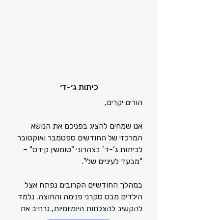
נעמיק במשמעות השנה החדשה, נגלה 
הזדמנויות חדשות ונלמד על חשיבותן של 
התחלות חדשות הן חלק בלתי נפרד 
מהחיים, והן מביאות עימן הזדמנויות 
לצמיחה, שינוי והתפתחות. הן יכולות לבוא 
כיתות ג׳-ד׳
לידי ביטוי במגוון דרכים כמו: שנת לימודים 
חדשה, מעבר דירה, תחביב חדש, או 
פשוט החלטה לשנות הרגל שכבר לא 
אנו שמחים להציג בפניכם את הנושא 
המרכזי של החודשים ספטמבר ואוקטובר 
לכיתות ג’-ד’ בצהרוני "טומשין קידס" – 
בנוסף, במהלך החודשיים הבאים נציין את 
במהלך החודשיים הקרובים נפתח אצל 
יום הכבוד הבינלאומי - יום המדגיש את 
הילדים מבט סקרני פנימה והחוצה. נלמד 
הצורך בסביבה תומכת, אוהבת ומכבדת 
להקשיב להצלחות היומיומיות, נרחיב את 
שבה ילדינו יכולים לגדול בביטחון, ולפתח 