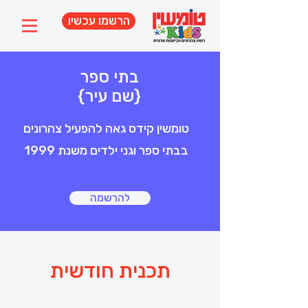
הרשמו עכשיו
בתי ספר
{שם עיר}
טומשין קידס גאה להפעיל צהרונים
בבתי ספר וגני ילדים משנת 1999
להרשמה
תכנית חודשית