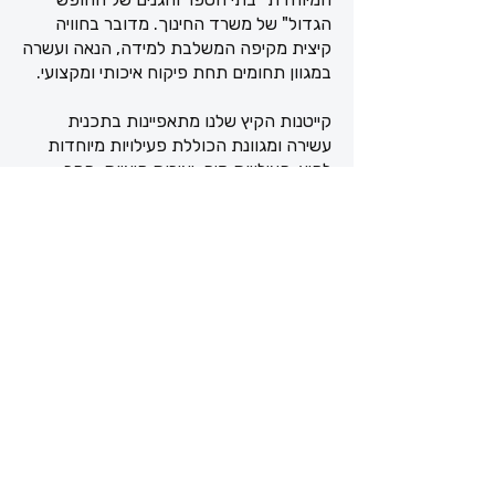
הגדול" של משרד החינוך. מדובר בחוויה
קיצית מקיפה המשלבת למידה, הנאה ועשרה
במגוון תחומים תחת פיקוח איכותי ומקצועי.
קייטנות הקיץ שלנו מתאפיינות בתכנית
עשירה ומגוונת הכוללת פעילויות מיוחדות
לקיץ: פעילויות מים, יצירות קיציות, חקר
הטבע, אתגרים וחידות, חוגי ספורט ותרבות.
התכנית מתוכננת במיוחד עבור הימים
הארוכים של הקיץ ובנויה על בסיס חווייתי
המאפשר לילדים ליהנות מחופשה איכותית
ומעשירה.
בשונה מהצהרונים הרגילים וקייטנות החגים,
קייטנות הקיץ מתמקדות בפעילויות חווייתיות
במיוחד: טיולים וסיורים, פעילויות יצירה
נרחבות, מפגשים עם אנשי מקצוע בתחומים
שונים, ופעילויות המתאימות לאקלים הקיצי.
הצוותים מקבלים הכשרה מיוחדת לעבודה
בקיץ ומצוידים בחוברות פדגוגיות מותאמות