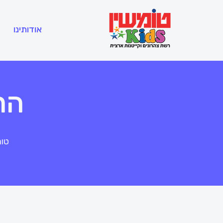
אודותינו
הר
טומ