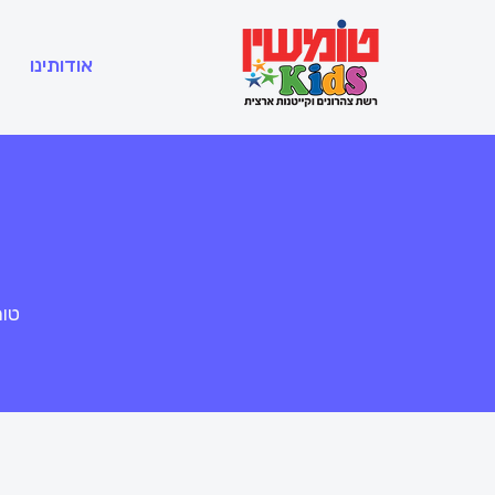
אודותינו
טומ